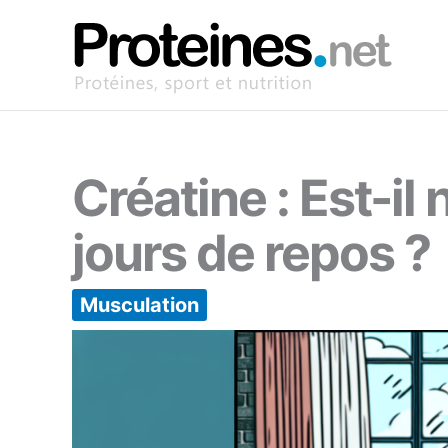
Aller
au
contenu
Créatine : Est-i
jours de repos ?
Musculation