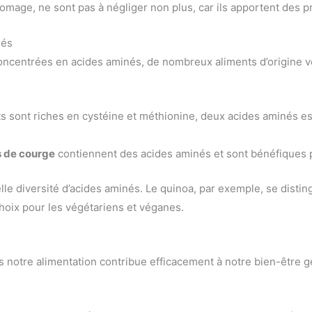
romage, ne sont pas à négliger non plus, car ils apportent des pr
nés
oncentrées en acides aminés, de nombreux aliments d’origine v
icots sont riches en cystéine et méthionine, deux acides aminés e
s de courge
contiennent des acides aminés et sont bénéfiques p
e diversité d’acides aminés. Le quinoa, par exemple, se disting
choix pour les végétariens et véganes.
 notre alimentation contribue efficacement à notre bien-être g