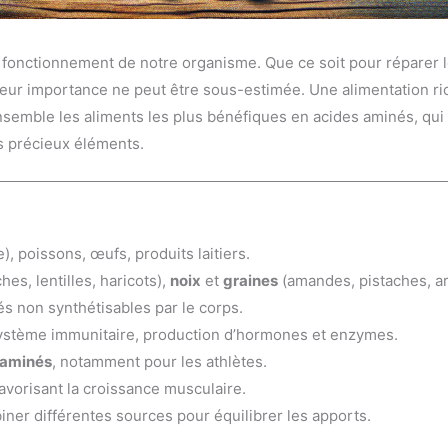
n fonctionnement de notre organisme. Que ce soit pour réparer l
 leur importance ne peut être sous-estimée. Une alimentation r
ensemble les aliments les plus bénéfiques en acides aminés, qui
es précieux éléments.
), poissons, œufs, produits laitiers.
es, lentilles, haricots),
noix
et
graines
(amandes, pistaches, ar
s non synthétisables par le corps.
système immunitaire, production d’hormones et enzymes.
 aminés
, notamment pour les athlètes.
avorisant la croissance musculaire.
ner différentes sources pour équilibrer les apports.